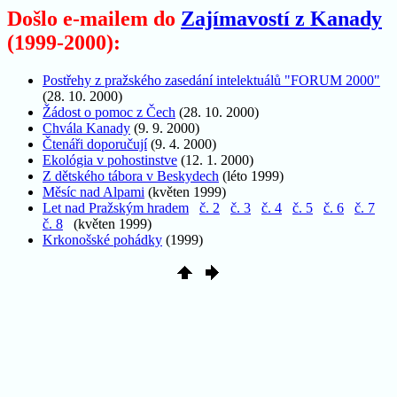
Došlo e-mailem do
Zajímavostí z Kanady
(1999-2000):
Postřehy z pražského zasedání intelektuálů "FORUM 2000"
(28. 10. 2000)
Žádost o pomoc z Čech
(28. 10. 2000)
Chvála Kanady
(9. 9. 2000)
Čtenáři doporučují
(9. 4. 2000)
Ekológia v pohostinstve
(12. 1. 2000)
Z dětského tábora v Beskydech
(léto 1999)
Měsíc nad Alpami
(květen 1999)
Let nad Pražským hradem
č. 2
č. 3
č. 4
č. 5
č. 6
č. 7
č. 8
(květen 1999)
Krkonošské pohádky
(1999)